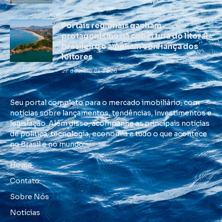
Portais regionais ganham
protagonismo na cobertura do litoral
brasileiro e ampliam confiança dos
leitores
27 de maio de 2026
Seu portal completo para o mercado imobiliário, com
notícias sobre lançamentos, tendências, investimentos e
legislação. Além disso, acompanhe as principais notícias
de política, tecnologia, economia e tudo o que acontece
no Brasil e no mundo.
Home
Contato
Sobre Nós
Notícias