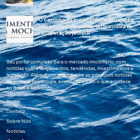
O caminho da credibilidade: entenda a
importância da auditoria financeira na
recuperação judicial
24 de setembro de 2025
Seu portal completo para o mercado imobiliário, com
notícias sobre lançamentos, tendências, investimentos e
legislação. Além disso, acompanhe as principais notícias
de política, tecnologia, economia e tudo o que acontece
no Brasil e no mundo.
Home
Contato
Sobre Nós
Notícias