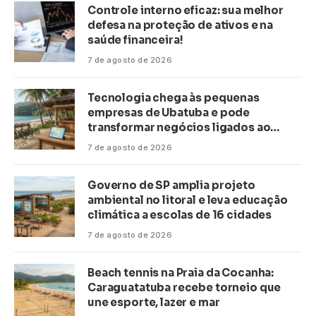
Controle interno eficaz: sua melhor
defesa na proteção de ativos e na
saúde financeira!
7 de agosto de 2026
Tecnologia chega às pequenas
empresas de Ubatuba e pode
transformar negócios ligados ao
turismo no litoral
7 de agosto de 2026
Governo de SP amplia projeto
ambiental no litoral e leva educação
climática a escolas de 16 cidades
7 de agosto de 2026
Beach tennis na Praia da Cocanha:
Caraguatatuba recebe torneio que
une esporte, lazer e mar