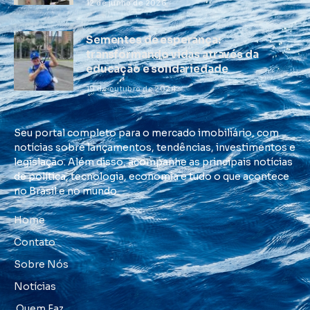
12 de junho de 2026
Sementes de esperança:
transformando vidas através da
educação e solidariedade
19 de outubro de 2024
Seu portal completo para o mercado imobiliário, com
notícias sobre lançamentos, tendências, investimentos e
legislação. Além disso, acompanhe as principais notícias
de política, tecnologia, economia e tudo o que acontece
no Brasil e no mundo.
Home
Contato
Sobre Nós
Notícias
Quem Faz