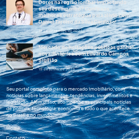
Dores na região lombar impactando
seu desempenho? Confira as
melhores estratégias para alívio com
Daniel Tarciso da Silva Cardoso!
13 de dezembro de 2024
Mercado de licitações públicas ganha
nova dinâmica com Eduardo Campos
Sigilião
19 de junho de 2026
Seu portal completo para o mercado imobiliário, com
notícias sobre lançamentos, tendências, investimentos e
legislação. Além disso, acompanhe as principais notícias
de política, tecnologia, economia e tudo o que acontece
no Brasil e no mundo.
Home
Contato