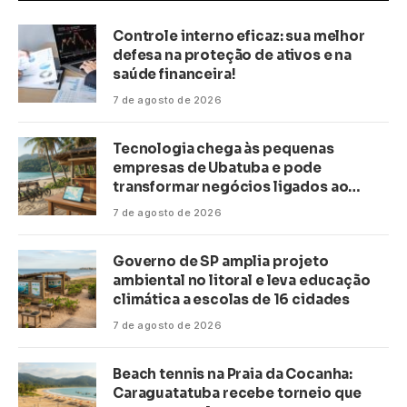
Controle interno eficaz: sua melhor
defesa na proteção de ativos e na
saúde financeira!
7 de agosto de 2026
Tecnologia chega às pequenas
empresas de Ubatuba e pode
transformar negócios ligados ao
turismo no litoral
7 de agosto de 2026
Governo de SP amplia projeto
ambiental no litoral e leva educação
climática a escolas de 16 cidades
7 de agosto de 2026
Beach tennis na Praia da Cocanha:
Caraguatatuba recebe torneio que