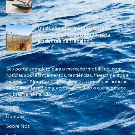
financeira
7 de abril de 2026
Quais são os principais fatores
humanos que contribuem para
acidentes de trabalho?
16 de outubro de 2025
Seu portal completo para o mercado imobiliário, com
notícias sobre lançamentos, tendências, investimentos e
legislação. Além disso, acompanhe as principais notícias
de política, tecnologia, economia e tudo o que acontece
no Brasil e no mundo.
Home
Contato
Sobre Nós