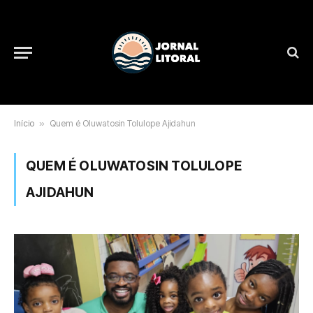
Início
»
Quem é Oluwatosin Tolulope Ajidahun
QUEM É OLUWATOSIN TOLULOPE
AJIDAHUN