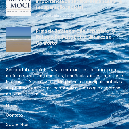
importância da auditoria financeira na
recuperação judicial
24 de setembro de 2025
Praia da Baleia em São Sebastião: O
Refúgio Perfeito Entre Natureza e
Conforto
11 de março de 2026
Seu portal completo para o mercado imobiliário, com
notícias sobre lançamentos, tendências, investimentos e
legislação. Além disso, acompanhe as principais notícias
de política, tecnologia, economia e tudo o que acontece
no Brasil e no mundo.
Home
Contato
Sobre Nós