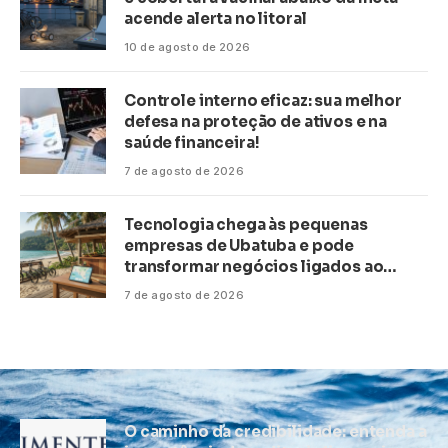
acende alerta no litoral
10 de agosto de 2026
Controle interno eficaz: sua melhor
defesa na proteção de ativos e na
saúde financeira!
7 de agosto de 2026
Tecnologia chega às pequenas
empresas de Ubatuba e pode
transformar negócios ligados ao
turismo no litoral
7 de agosto de 2026
O caminho da credibilidade: entenda a