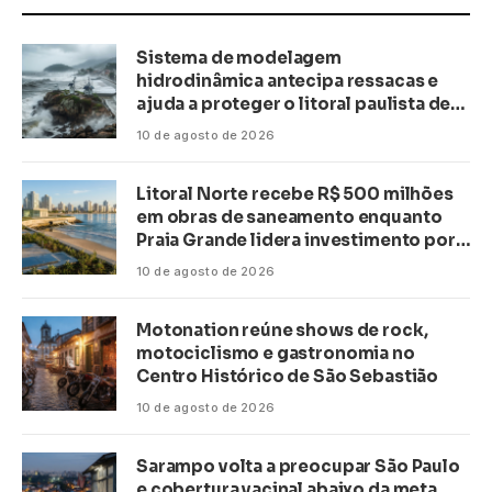
Sistema de modelagem
hidrodinâmica antecipa ressacas e
ajuda a proteger o litoral paulista de
inundações
10 de agosto de 2026
Litoral Norte recebe R$ 500 milhões
em obras de saneamento enquanto
Praia Grande lidera investimento por
habitante no país
10 de agosto de 2026
Motonation reúne shows de rock,
motociclismo e gastronomia no
Centro Histórico de São Sebastião
10 de agosto de 2026
Sarampo volta a preocupar São Paulo
e cobertura vacinal abaixo da meta