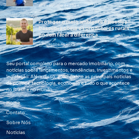
19 de outubro de 2024
Proteger o meio ambiente é possível!
Descubra como os produtores rurais
podem fazer a diferença
2 de janeiro de 2025
Seu portal completo para o mercado imobiliário, com
notícias sobre lançamentos, tendências, investimentos e
legislação. Além disso, acompanhe as principais notícias
de política, tecnologia, economia e tudo o que acontece
no Brasil e no mundo.
Home
Contato
Sobre Nós
Notícias