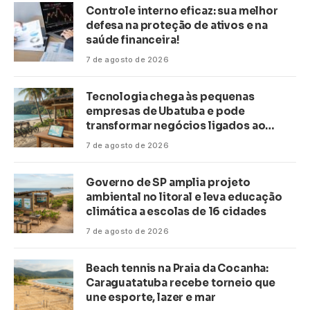
Controle interno eficaz: sua melhor
defesa na proteção de ativos e na
saúde financeira!
7 de agosto de 2026
Tecnologia chega às pequenas
empresas de Ubatuba e pode
transformar negócios ligados ao
turismo no litoral
7 de agosto de 2026
Governo de SP amplia projeto
ambiental no litoral e leva educação
climática a escolas de 16 cidades
7 de agosto de 2026
Beach tennis na Praia da Cocanha:
Caraguatatuba recebe torneio que
une esporte, lazer e mar