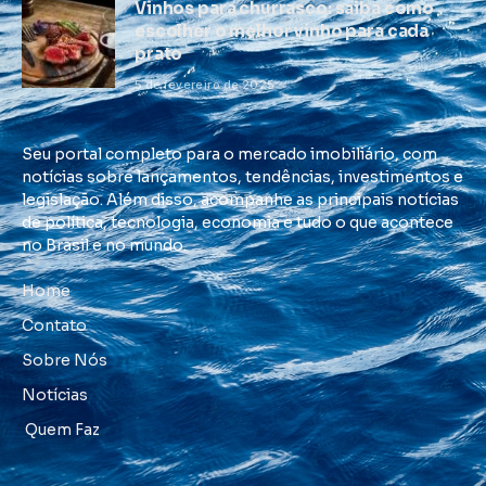
Vinhos para churrasco: saiba como
escolher o melhor vinho para cada
prato
5 de fevereiro de 2025
Seu portal completo para o mercado imobiliário, com
notícias sobre lançamentos, tendências, investimentos e
legislação. Além disso, acompanhe as principais notícias
de política, tecnologia, economia e tudo o que acontece
no Brasil e no mundo.
Home
Contato
Sobre Nós
Notícias
Quem Faz