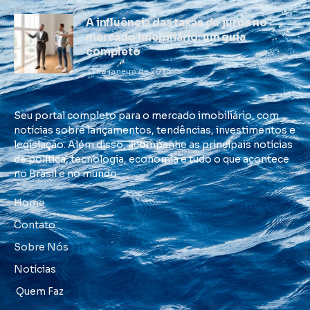
A influência das taxas de juros no
mercado imobiliário: um guia
completo
31 de janeiro de 2025
Seu portal completo para o mercado imobiliário, com
notícias sobre lançamentos, tendências, investimentos e
legislação. Além disso, acompanhe as principais notícias
de política, tecnologia, economia e tudo o que acontece
no Brasil e no mundo.
Home
Contato
Sobre Nós
Notícias
Quem Faz