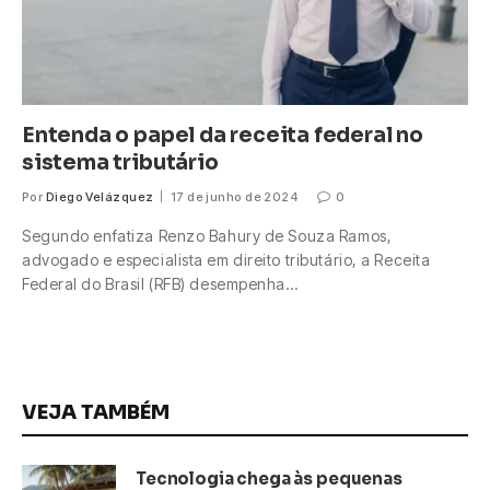
Entenda o papel da receita federal no
sistema tributário
Por
Diego Velázquez
17 de junho de 2024
0
Segundo enfatiza Renzo Bahury de Souza Ramos,
advogado e especialista em direito tributário, a Receita
Federal do Brasil (RFB) desempenha…
VEJA TAMBÉM
Tecnologia chega às pequenas