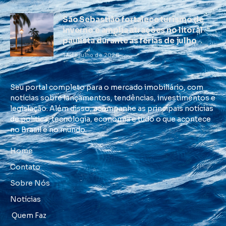
São Sebastião fortalece turismo de
inverno e amplia atrações no litoral
paulista durante as férias de julho
17 de julho de 2026
Seu portal completo para o mercado imobiliário, com
notícias sobre lançamentos, tendências, investimentos e
legislação. Além disso, acompanhe as principais notícias
de política, tecnologia, economia e tudo o que acontece
no Brasil e no mundo.
Home
Contato
Sobre Nós
Notícias
Quem Faz