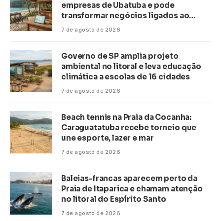
empresas de Ubatuba e pode
transformar negócios ligados ao
turismo no litoral
7 de agosto de 2026
Governo de SP amplia projeto
ambiental no litoral e leva educação
climática a escolas de 16 cidades
7 de agosto de 2026
Beach tennis na Praia da Cocanha:
Caraguatatuba recebe torneio que
une esporte, lazer e mar
7 de agosto de 2026
Baleias-francas aparecem perto da
Praia de Itaparica e chamam atenção
no litoral do Espírito Santo
7 de agosto de 2026