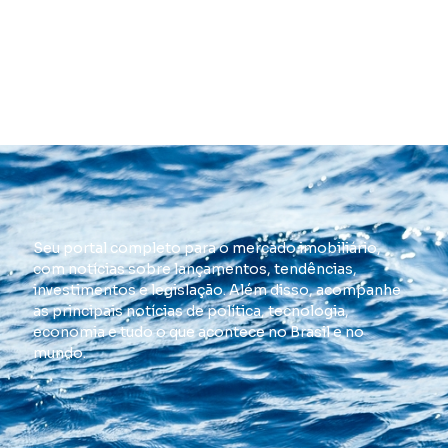
Seu portal completo para o mercado imobiliário,
com notícias sobre lançamentos, tendências,
investimentos e legislação. Além disso, acompanhe
as principais notícias de política, tecnologia,
economia e tudo o que acontece no Brasil e no
mundo.