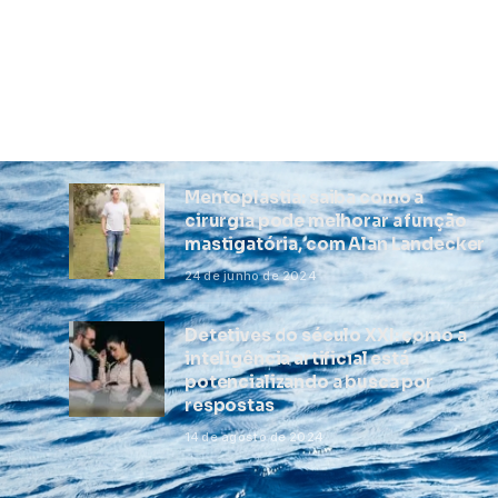
Mentoplastia: saiba como a
cirurgia pode melhorar a função
mastigatória, com Alan Landecker
24 de junho de 2024
Detetives do século XXI: como a
inteligência artificial está
potencializando a busca por
respostas
14 de agosto de 2024