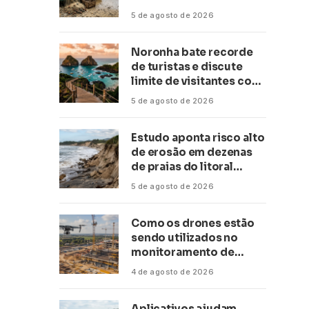
conservação
5 de agosto de 2026
Noronha bate recorde
de turistas e discute
limite de visitantes com
a Anac
5 de agosto de 2026
Estudo aponta risco alto
de erosão em dezenas
de praias do litoral
paulista
5 de agosto de 2026
Como os drones estão
sendo utilizados no
monitoramento de
obras de grande porte?
4 de agosto de 2026
Confira neste artigo
Aplicativos ajudam