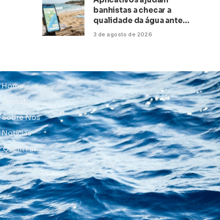
banhistas a checar a
qualidade da água antes
de ir à praia
3 de agosto de 2026
Home
Contato
Sobre Nós
Notícias
Quem Faz