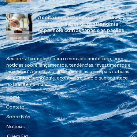
16 de outubro de 2025
Aceita um pedacinho da Espanha?
Conheça o sabor da gastronomia
espanhola com as tapas e as paellas
5 de setembro de 2024
Seu portal completo para o mercado imobiliário, com
notícias sobre lançamentos, tendências, investimentos e
legislação. Além disso, acompanhe as principais notícias
de política, tecnologia, economia e tudo o que acontece
no Brasil e no mundo.
Home
Contato
Sobre Nós
Notícias
Quem Faz