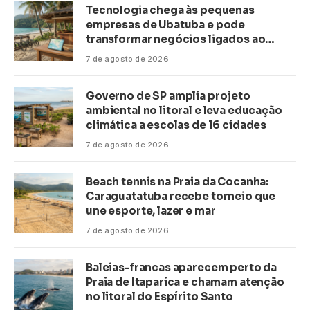
Tecnologia chega às pequenas
empresas de Ubatuba e pode
transformar negócios ligados ao
turismo no litoral
7 de agosto de 2026
Governo de SP amplia projeto
ambiental no litoral e leva educação
climática a escolas de 16 cidades
7 de agosto de 2026
Beach tennis na Praia da Cocanha:
Caraguatatuba recebe torneio que
une esporte, lazer e mar
7 de agosto de 2026
Baleias-francas aparecem perto da
Praia de Itaparica e chamam atenção
no litoral do Espírito Santo