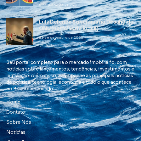
9 de junho de 2025
Lula Defende Soberania no Desafio da
ONU (notícias do Brasil)
23 de setembro de 2025
Seu portal completo para o mercado imobiliário, com
notícias sobre lançamentos, tendências, investimentos e
legislação. Além disso, acompanhe as principais notícias
de política, tecnologia, economia e tudo o que acontece
no Brasil e no mundo.
Home
Contato
Sobre Nós
Notícias