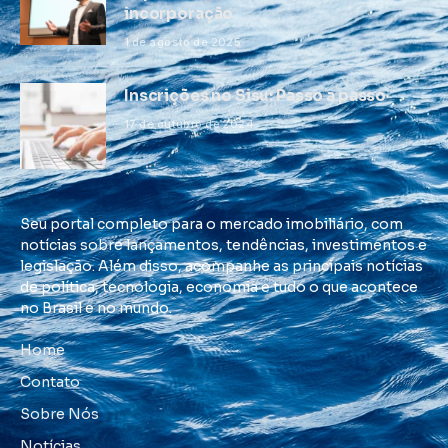
incorporação
1 de agosto de 2025
Inscrições no Sisu: Passo a passo
17 de outubro de 2024
Seu portal completo para o mercado imobiliário, com
notícias sobre lançamentos, tendências, investimentos e
legislação. Além disso, acompanhe as principais notícias
de política, tecnologia, economia e tudo o que acontece
no Brasil e no mundo.
Home
Contato
Sobre Nós
Notícias