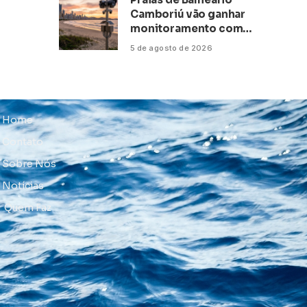
Camboriú vão ganhar
monitoramento com
inteligência artificial
5 de agosto de 2026
Home
Contato
Sobre Nós
Notícias
Quem Faz