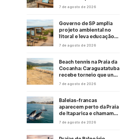
transformar negócios
7 de agosto de 2026
ligados ao turismo no
litoral
Governo de SP amplia
projeto ambiental no
litoral e leva educação
climática a escolas de 16
7 de agosto de 2026
cidades
Beach tennis na Praia da
Cocanha: Caraguatatuba
recebe torneio que une
esporte, lazer e mar
7 de agosto de 2026
Baleias-francas
aparecem perto da Praia
de Itaparica e chamam
atenção no litoral do
7 de agosto de 2026
Espírito Santo
Praias de Balneário