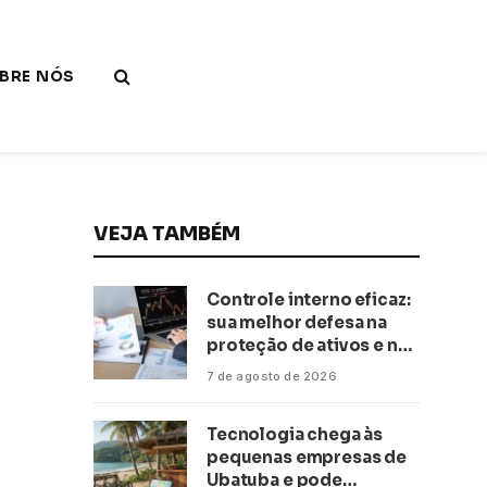
BRE NÓS
VEJA TAMBÉM
Controle interno eficaz:
sua melhor defesa na
proteção de ativos e na
saúde financeira!
7 de agosto de 2026
Tecnologia chega às
pequenas empresas de
Ubatuba e pode