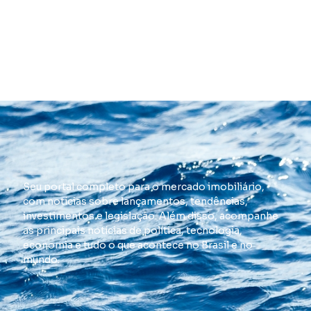
Seu portal completo para o mercado imobiliário,
com notícias sobre lançamentos, tendências,
investimentos e legislação. Além disso, acompanhe
as principais notícias de política, tecnologia,
economia e tudo o que acontece no Brasil e no
mundo.