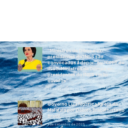
“Ministros de Dilma e ex-
presidentes do INSS são
convocados a depor” ou “CPMI do
INSS: Ministros de Dilma e ex-
presidentes do INSS serão
ouvidos”
27 de agosto de 2025
Governo Lula Notifica Igreja de
Malafaia por Débito Trabalhista no
Brasil.
1 de setembro de 2025