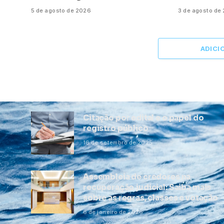
5 de agosto de 2026
3 de agosto de
ADICI
Citação por edital e o papel do
registro público
16 de setembro de 2025
Assembleia de credores na
recuperação judicial: Saiba mais
sobre as regras, classes e votação
6 de janeiro de 2026