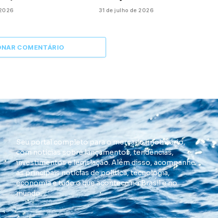
 2026
31 de julho de 2026
ONAR COMENTÁRIO
Seu portal completo para o mercado imobiliário,
com notícias sobre lançamentos, tendências,
investimentos e legislação. Além disso, acompanhe
as principais notícias de política, tecnologia,
economia e tudo o que acontece no Brasil e no
mundo.