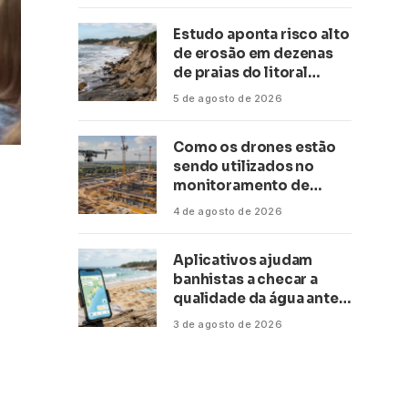
Estudo aponta risco alto
de erosão em dezenas
de praias do litoral
paulista
5 de agosto de 2026
Como os drones estão
sendo utilizados no
monitoramento de
obras de grande porte?
4 de agosto de 2026
Confira neste artigo
Aplicativos ajudam
banhistas a checar a
qualidade da água antes
de ir à praia
3 de agosto de 2026