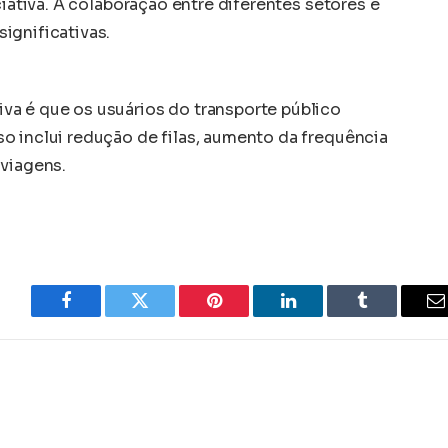
ciativa. A colaboração entre diferentes setores é
ignificativas.
va é que os usuários do transporte público
o inclui redução de filas, aumento da frequência
 viagens.
Facebook
Twitter
Pinterest
LinkedIn
Tumblr
E