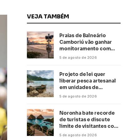
VEJA TAMBÉM
Praias de Balneário
Camboriú vão ganhar
monitoramento com
inteligência artificial
5 de agosto de 2026
Projeto de lei quer
liberar pesca artesanal
em unidades de
conservação
5 de agosto de 2026
Noronha bate recorde
de turistas e discute
limite de visitantes com
a Anac
5 de agosto de 2026