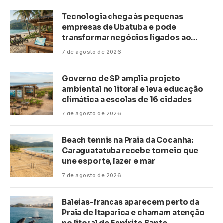
Tecnologia chega às pequenas
empresas de Ubatuba e pode
transformar negócios ligados ao
turismo no litoral
7 de agosto de 2026
Governo de SP amplia projeto
ambiental no litoral e leva educação
climática a escolas de 16 cidades
7 de agosto de 2026
Beach tennis na Praia da Cocanha:
Caraguatatuba recebe torneio que
une esporte, lazer e mar
7 de agosto de 2026
Baleias-francas aparecem perto da
Praia de Itaparica e chamam atenção
no litoral do Espírito Santo