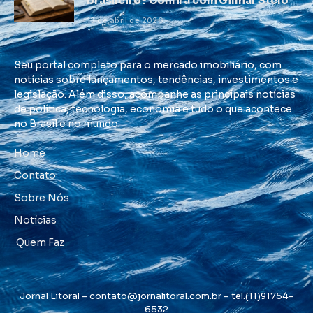
brasileiro? Confira com Gilmar Stelo
13 de abril de 2026
Seu portal completo para o mercado imobiliário, com
notícias sobre lançamentos, tendências, investimentos e
legislação. Além disso, acompanhe as principais notícias
de política, tecnologia, economia e tudo o que acontece
no Brasil e no mundo.
Home
Contato
Sobre Nós
Notícias
Quem Faz
Jornal Litoral –
contato@jornalitoral.com.br
– tel.(11)91754-
6532