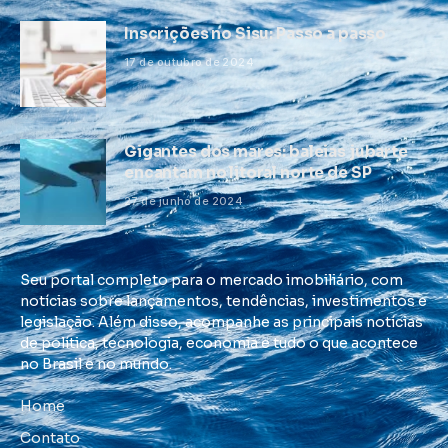
Inscrições no Sisu: Passo a passo
17 de outubro de 2024
Gigantes dos mares: baleias jubarte
encantam no litoral norte de SP
27 de junho de 2024
Seu portal completo para o mercado imobiliário, com
notícias sobre lançamentos, tendências, investimentos e
legislação. Além disso, acompanhe as principais notícias
de política, tecnologia, economia e tudo o que acontece
no Brasil e no mundo.
Home
Contato