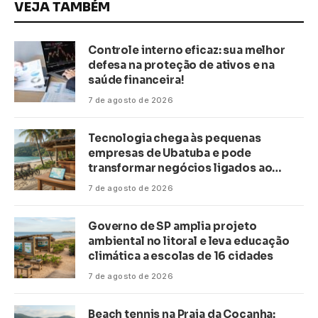
VEJA TAMBÉM
Controle interno eficaz: sua melhor
defesa na proteção de ativos e na
saúde financeira!
7 de agosto de 2026
Tecnologia chega às pequenas
empresas de Ubatuba e pode
transformar negócios ligados ao
turismo no litoral
7 de agosto de 2026
Governo de SP amplia projeto
ambiental no litoral e leva educação
climática a escolas de 16 cidades
7 de agosto de 2026
Beach tennis na Praia da Cocanha: