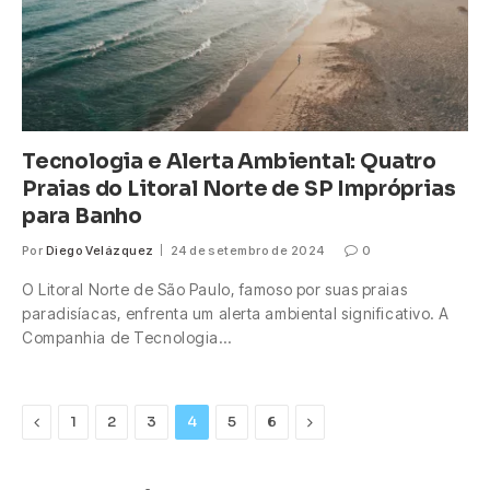
Tecnologia e Alerta Ambiental: Quatro
Praias do Litoral Norte de SP Impróprias
para Banho
Por
Diego Velázquez
24 de setembro de 2024
0
O Litoral Norte de São Paulo, famoso por suas praias
paradisíacas, enfrenta um alerta ambiental significativo. A
Companhia de Tecnologia…
Previous
Next
1
2
3
4
5
6