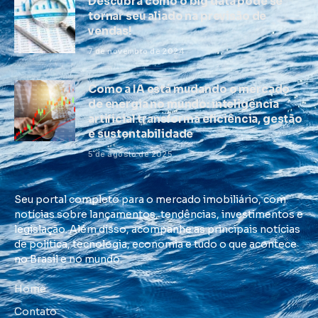
Descubra como o big data pode se
tornar seu aliado na previsão de
vendas!
7 de novembro de 2024
Como a IA está mudando o mercado
de energia no mundo: inteligência
artificial transforma eficiência, gestão
e sustentabilidade
5 de agosto de 2025
Seu portal completo para o mercado imobiliário, com
notícias sobre lançamentos, tendências, investimentos e
legislação. Além disso, acompanhe as principais notícias
de política, tecnologia, economia e tudo o que acontece
no Brasil e no mundo.
Home
Contato