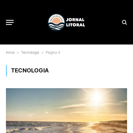
Início
»
Tecnologia
»
Página 4
TECNOLOGIA