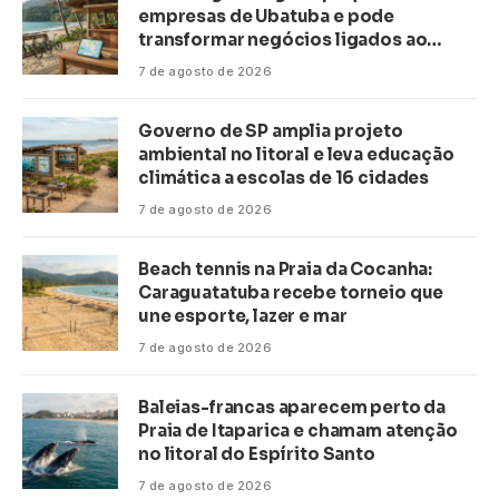
empresas de Ubatuba e pode
transformar negócios ligados ao
turismo no litoral
7 de agosto de 2026
Governo de SP amplia projeto
ambiental no litoral e leva educação
climática a escolas de 16 cidades
7 de agosto de 2026
Beach tennis na Praia da Cocanha:
Caraguatatuba recebe torneio que
une esporte, lazer e mar
7 de agosto de 2026
Baleias-francas aparecem perto da
Praia de Itaparica e chamam atenção
no litoral do Espírito Santo
7 de agosto de 2026