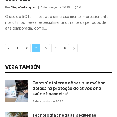
Por
Diego Velázquez
7 de março de 2025
0
O uso do 5G tem mostrado um crescimento impressionante
nos últimos meses, especialmente durante os períodos de
alta temporada, como…
Previous
Next
1
2
3
4
5
6
VEJA TAMBÉM
Controle interno eficaz: sua melhor
defesa na proteção de ativos e na
saúde financeira!
7 de agosto de 2026
Tecnologia chega às pequenas