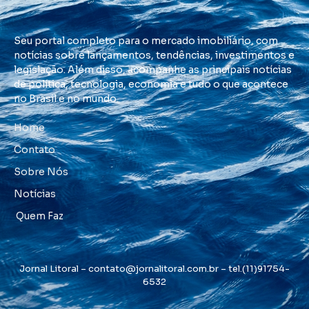
Seu portal completo para o mercado imobiliário, com
notícias sobre lançamentos, tendências, investimentos e
legislação. Além disso, acompanhe as principais notícias
de política, tecnologia, economia e tudo o que acontece
no Brasil e no mundo.
Home
Contato
Sobre Nós
Notícias
Quem Faz
Jornal Litoral –
contato@jornalitoral.com.br
– tel.(11)91754-
6532