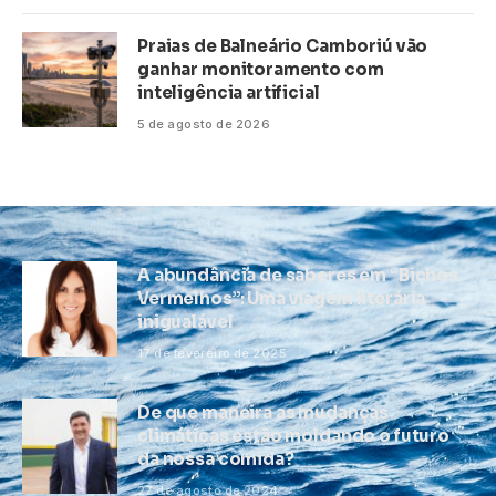
Praias de Balneário Camboriú vão
ganhar monitoramento com
inteligência artificial
5 de agosto de 2026
A abundância de saberes em “Bichos
Vermelhos”: Uma viagem literária
inigualável
17 de fevereiro de 2025
De que maneira as mudanças
climáticas estão moldando o futuro
da nossa comida?
27 de agosto de 2024