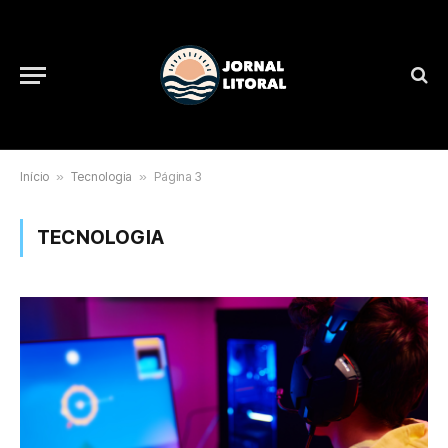
Início
»
Tecnologia
»
Página 3
TECNOLOGIA