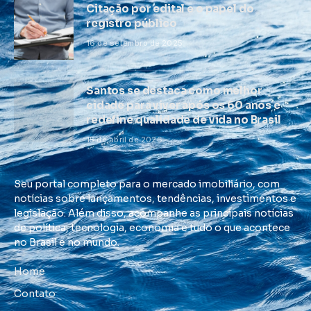
Citação por edital e o papel do
registro público
16 de setembro de 2025
Santos se destaca como melhor
cidade para viver após os 60 anos e
redefine qualidade de vida no Brasil
15 de abril de 2026
Seu portal completo para o mercado imobiliário, com
notícias sobre lançamentos, tendências, investimentos e
legislação. Além disso, acompanhe as principais notícias
de política, tecnologia, economia e tudo o que acontece
no Brasil e no mundo.
Home
Contato