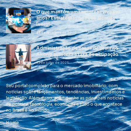
O que mantém uma empresa viva por
anos? Estratégias que vão além do
lucro!
24 de fevereiro de 2026
Administração de casas de praia no
Airbnb aumenta a taxa de ocupação
31 de julho de 2025
Seu portal completo para o mercado imobiliário, com
notícias sobre lançamentos, tendências, investimentos e
legislação. Além disso, acompanhe as principais notícias
de política, tecnologia, economia e tudo o que acontece
no Brasil e no mundo.
Home