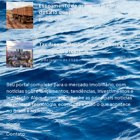
Escoamento de grãos no Brasil: o
desafio que pesa no bolso do
produtor
1 de julho de 2026
Tax-free no Japão: Regras atuais e
mudanças previstas
19 de janeiro de 2026
Seu portal completo para o mercado imobiliário, com
notícias sobre lançamentos, tendências, investimentos e
legislação. Além disso, acompanhe as principais notícias
de política, tecnologia, economia e tudo o que acontece
no Brasil e no mundo.
Home
Contato