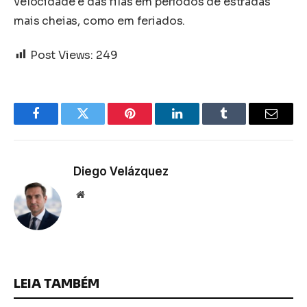
velocidade e das filas em períodos de estradas
mais cheias, como em feriados.
Post Views:
249
Facebook
Twitter
Pinterest
LinkedIn
Tumblr
Email
Diego Velázquez
Website
LEIA TAMBÉM