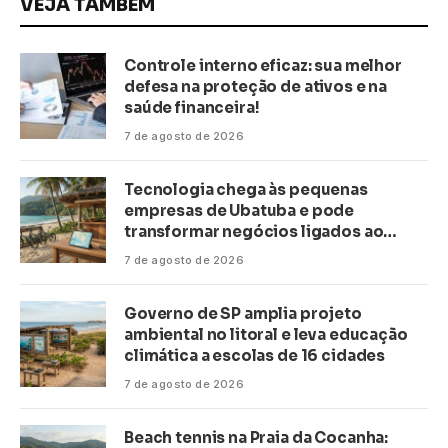
VEJA TAMBÉM
Controle interno eficaz: sua melhor
defesa na proteção de ativos e na
saúde financeira!
7 de agosto de 2026
Tecnologia chega às pequenas
empresas de Ubatuba e pode
transformar negócios ligados ao
turismo no litoral
7 de agosto de 2026
Governo de SP amplia projeto
ambiental no litoral e leva educação
climática a escolas de 16 cidades
7 de agosto de 2026
Beach tennis na Praia da Cocanha: