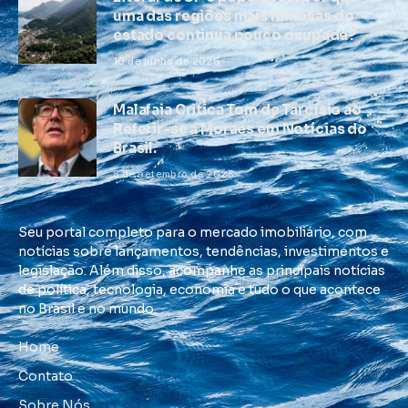
uma das regiões mais famosas do
estado continua pouco ocupada?
10 de junho de 2026
Malafaia Critica Tom de Tarcísio ao
Referir-se a Moraes em Notícias do
Brasil.
8 de setembro de 2025
Seu portal completo para o mercado imobiliário, com
notícias sobre lançamentos, tendências, investimentos e
legislação. Além disso, acompanhe as principais notícias
de política, tecnologia, economia e tudo o que acontece
no Brasil e no mundo.
Home
Contato
Sobre Nós