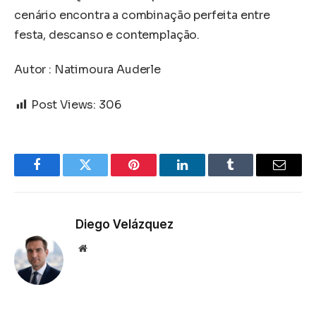
cenário encontra a combinação perfeita entre
festa, descanso e contemplação.
Autor : Natimoura Auderle
Post Views:
306
Facebook
Twitter
Pinterest
LinkedIn
Tumblr
Email
Diego Velázquez
Website