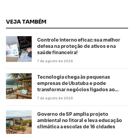
VEJA TAMBÉM
Controle interno eficaz: sua melhor
defesa na proteção de ativos e na
saúde financeira!
7 de agosto de 2026
Tecnologia chega às pequenas
empresas de Ubatuba e pode
transformar negócios ligados ao
turismo no litoral
7 de agosto de 2026
Governo de SP amplia projeto
ambiental no litoral e leva educação
climática a escolas de 16 cidades