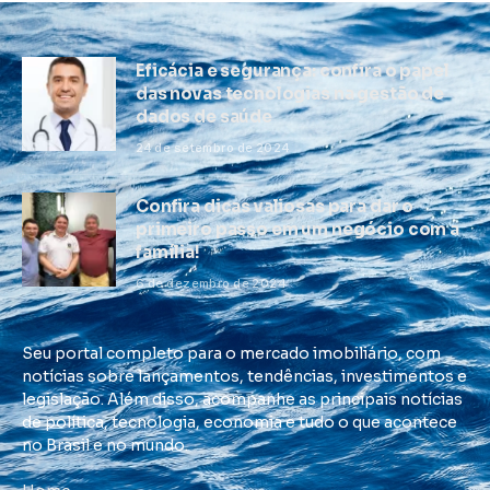
Eficácia e segurança: confira o papel
das novas tecnologias na gestão de
dados de saúde
24 de setembro de 2024
Confira dicas valiosas para dar o
primeiro passo em um negócio com a
família!
6 de dezembro de 2024
Seu portal completo para o mercado imobiliário, com
notícias sobre lançamentos, tendências, investimentos e
legislação. Além disso, acompanhe as principais notícias
de política, tecnologia, economia e tudo o que acontece
no Brasil e no mundo.