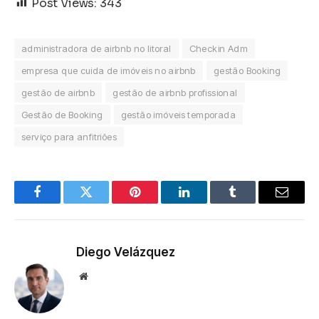
Post Views:
343
administradora de airbnb no litoral
Checkin Adm
empresa que cuida de imóveis no airbnb
gestão Booking
gestão de airbnb
gestão de airbnb profissional
Gestão de Booking
gestão imóveis temporada
serviço para anfitriões
Facebook
Twitter
Pinterest
LinkedIn
Tumblr
Email
Diego Velázquez
Website