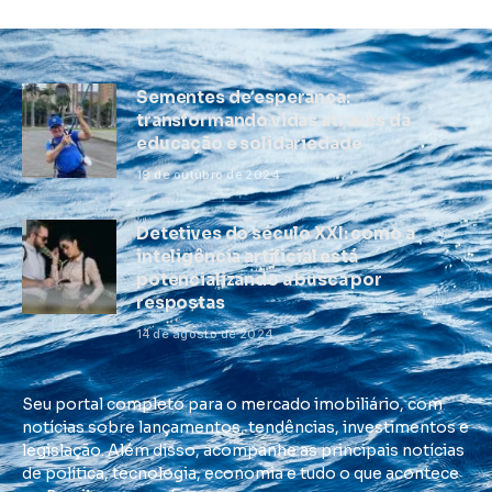
Sementes de esperança:
transformando vidas através da
educação e solidariedade
19 de outubro de 2024
Detetives do século XXI: como a
inteligência artificial está
potencializando a busca por
respostas
14 de agosto de 2024
Seu portal completo para o mercado imobiliário, com
notícias sobre lançamentos, tendências, investimentos e
legislação. Além disso, acompanhe as principais notícias
de política, tecnologia, economia e tudo o que acontece