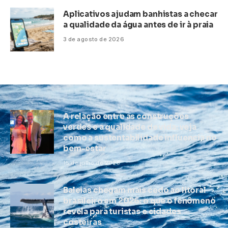
Aplicativos ajudam banhistas a checar
a qualidade da água antes de ir à praia
3 de agosto de 2026
A relação entre as construções
verdes e a qualidade de vida: veja
como a sustentabilidade influencia no
bem-estar
15 de julho de 2025
Baleias chegam mais cedo ao litoral
brasileiro em 2026: o que o fenômeno
revela para turistas e cidades
costeiras