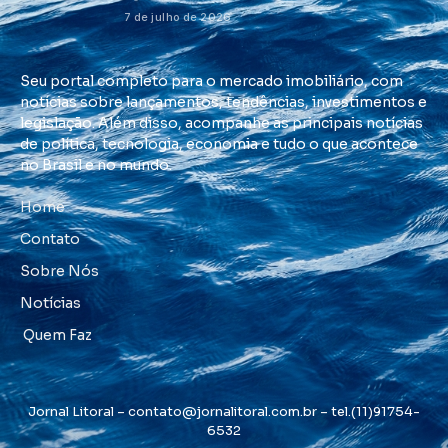
7 de julho de 2026
Seu portal completo para o mercado imobiliário, com
notícias sobre lançamentos, tendências, investimentos e
legislação. Além disso, acompanhe as principais notícias
de política, tecnologia, economia e tudo o que acontece
no Brasil e no mundo.
Home
Contato
Sobre Nós
Notícias
Quem Faz
Jornal Litoral –
contato@jornalitoral.com.br
– tel.(11)91754-
6532