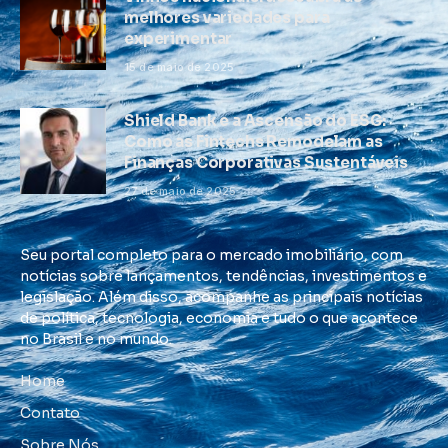
melhores variedades para
experimentar
15 de maio de 2025
Shield Bank e a Ascensão do ESG:
Como as Fintechs Remodelam as
Finanças Corporativas Sustentáveis
27 de maio de 2025
Seu portal completo para o mercado imobiliário, com
notícias sobre lançamentos, tendências, investimentos e
legislação. Além disso, acompanhe as principais notícias
de política, tecnologia, economia e tudo o que acontece
no Brasil e no mundo.
Home
Contato
Sobre Nós