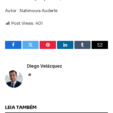
Autor : Natimoura Auderle
Post Views:
401
Facebook
Twitter
Pinterest
LinkedIn
Tumblr
Email
Diego Velázquez
Website
LEIA TAMBÉM