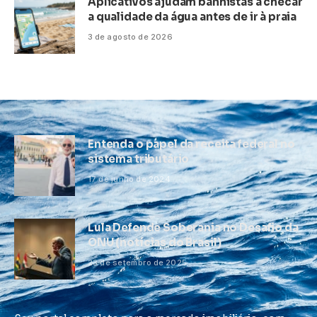
Aplicativos ajudam banhistas a checar
a qualidade da água antes de ir à praia
3 de agosto de 2026
Entenda o papel da receita federal no
sistema tributário
17 de junho de 2024
Lula Defende Soberania no Desafio da
ONU (notícias do Brasil)
23 de setembro de 2025