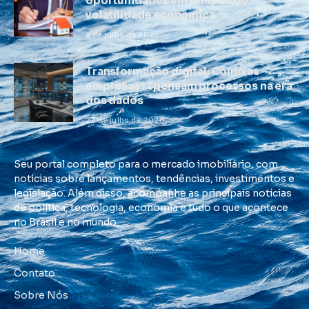
oportunidades em tempos de
volatilidade econômica
8 de julho de 2025
Transformação digital: Como as
empresas repensam processos na era
dos dados
27 de julho de 2026
Seu portal completo para o mercado imobiliário, com
notícias sobre lançamentos, tendências, investimentos e
legislação. Além disso, acompanhe as principais notícias
de política, tecnologia, economia e tudo o que acontece
no Brasil e no mundo.
Home
Contato
Sobre Nós