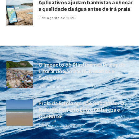
Aplicativos ajudam banhistas a checar
a qualidade da água antes de ir à praia
3 de agosto de 2026
O Impacto do Plástico nas Praias do
Litoral de São Paulo: Desafios e
Soluções
4 de abril de 2025
Praia da Baleia em São Sebastião: O
Refúgio Perfeito Entre Natureza e
Conforto
11 de março de 2026