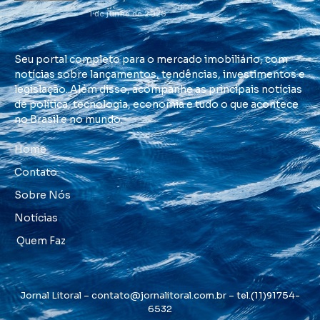
1 de junho de 2026
Seu portal completo para o mercado imobiliário, com
notícias sobre lançamentos, tendências, investimentos e
legislação. Além disso, acompanhe as principais notícias
de política, tecnologia, economia e tudo o que acontece
no Brasil e no mundo.
Home
Contato
Sobre Nós
Notícias
Quem Faz
Jornal Litoral –
contato@jornalitoral.com.br
– tel.(11)91754-
6532