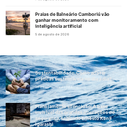
Praias de Balneário Camboriú vão
ganhar monitoramento com
inteligência artificial
5 de agosto de 2026
Sustentabilidade: Como adotar
práticas sustentáveis no dia a dia?
28 de outubro de 2024
Planejamento silencioso: A base
invisível das grandes operações de
segurança, segundo Ernesto Kenji
Igarashi