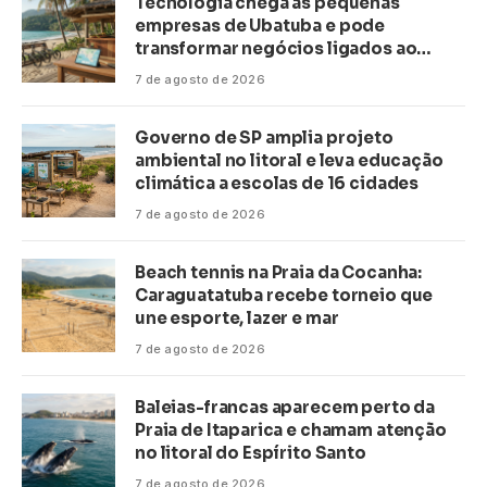
Tecnologia chega às pequenas
empresas de Ubatuba e pode
transformar negócios ligados ao
turismo no litoral
7 de agosto de 2026
Governo de SP amplia projeto
ambiental no litoral e leva educação
climática a escolas de 16 cidades
7 de agosto de 2026
Beach tennis na Praia da Cocanha:
Caraguatatuba recebe torneio que
une esporte, lazer e mar
7 de agosto de 2026
Baleias-francas aparecem perto da
Praia de Itaparica e chamam atenção
no litoral do Espírito Santo
7 de agosto de 2026