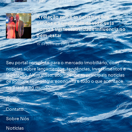
22 de janeiro de 2026
A relação entre as construções
verdes e a qualidade de vida: veja
como a sustentabilidade influencia no
bem-estar
15 de julho de 2025
Seu portal completo para o mercado imobiliário, com
notícias sobre lançamentos, tendências, investimentos e
legislação. Além disso, acompanhe as principais notícias
de política, tecnologia, economia e tudo o que acontece
no Brasil e no mundo.
Home
Contato
Sobre Nós
Notícias