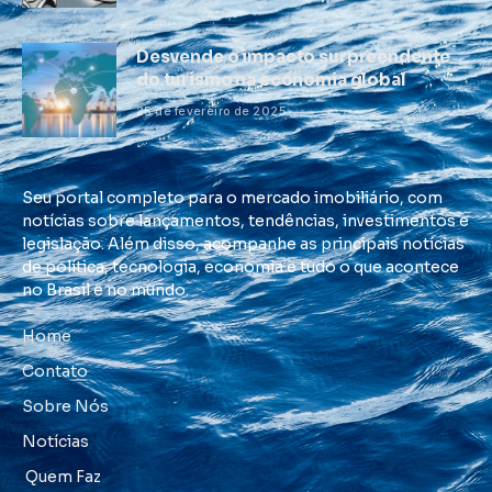
Desvende o impacto surpreendente
do turismo na economia global
25 de fevereiro de 2025
Seu portal completo para o mercado imobiliário, com
notícias sobre lançamentos, tendências, investimentos e
legislação. Além disso, acompanhe as principais notícias
de política, tecnologia, economia e tudo o que acontece
no Brasil e no mundo.
Home
Contato
Sobre Nós
Notícias
Quem Faz