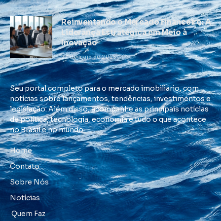
Reinventando o Mercado Financeiro: A
Liderança Estratégica em Meio à
Inovação
27 de maio de 2025
Seu portal completo para o mercado imobiliário, com
notícias sobre lançamentos, tendências, investimentos e
legislação. Além disso, acompanhe as principais notícias
de política, tecnologia, economia e tudo o que acontece
no Brasil e no mundo.
Home
Contato
Sobre Nós
Notícias
Quem Faz