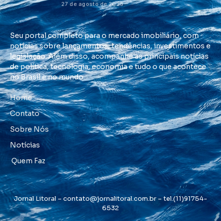
27 de agosto de 2025
Seu portal completo para o mercado imobiliário, com
notícias sobre lançamentos, tendências, investimentos e
legislação. Além disso, acompanhe as principais notícias
de política, tecnologia, economia e tudo o que acontece
no Brasil e no mundo.
Home
Contato
Sobre Nós
Notícias
Quem Faz
Jornal Litoral –
contato@jornalitoral.com.br
– tel.(11)91754-
6532