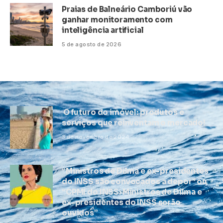
Praias de Balneário Camboriú vão
ganhar monitoramento com
inteligência artificial
5 de agosto de 2026
O futuro do imóvel: produtos e
serviços que reinventam o mercado!
3 de novembro de 2024
“Ministros de Dilma e ex-presidentes
do INSS são convocados a depor” ou
“CPMI do INSS: Ministros de Dilma e
ex-presidentes do INSS serão
ouvidos”