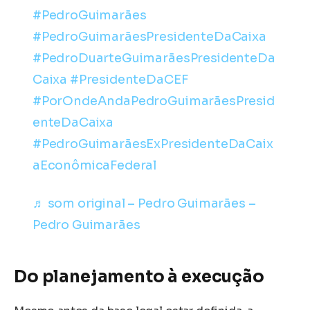
#PedroGuimarães
#PedroGuimarãesPresidenteDaCaixa
#PedroDuarteGuimarãesPresidenteDa
Caixa
#PresidenteDaCEF
#PorOndeAndaPedroGuimarãesPresid
enteDaCaixa
#PedroGuimarãesExPresidenteDaCaix
aEconômicaFederal
♬ som original – Pedro Guimarães –
Pedro Guimarães
Do planejamento à execução