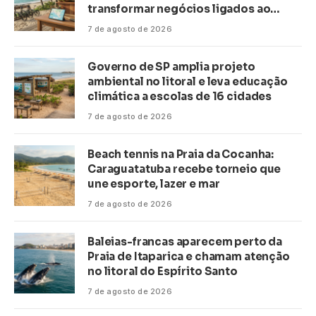
transformar negócios ligados ao
turismo no litoral
7 de agosto de 2026
Governo de SP amplia projeto
ambiental no litoral e leva educação
climática a escolas de 16 cidades
7 de agosto de 2026
Beach tennis na Praia da Cocanha:
Caraguatatuba recebe torneio que
une esporte, lazer e mar
7 de agosto de 2026
Baleias-francas aparecem perto da
Praia de Itaparica e chamam atenção
no litoral do Espírito Santo
7 de agosto de 2026