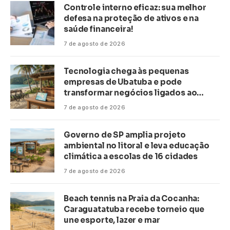
Controle interno eficaz: sua melhor
defesa na proteção de ativos e na
saúde financeira!
7 de agosto de 2026
Tecnologia chega às pequenas
empresas de Ubatuba e pode
transformar negócios ligados ao
turismo no litoral
7 de agosto de 2026
Governo de SP amplia projeto
ambiental no litoral e leva educação
climática a escolas de 16 cidades
7 de agosto de 2026
Beach tennis na Praia da Cocanha:
Caraguatatuba recebe torneio que
une esporte, lazer e mar