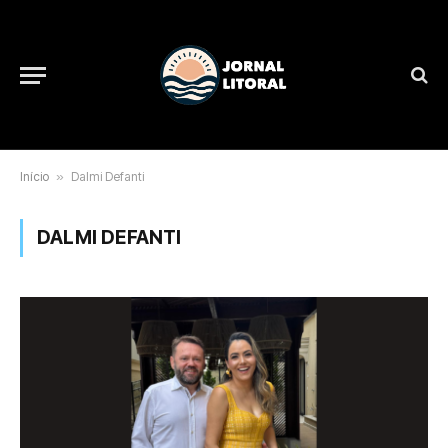
Início
»
Dalmi Defanti
DALMI DEFANTI