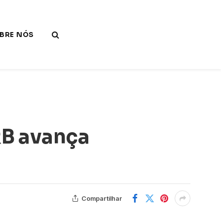
BRE NÓS
RB avança
Compartilhar