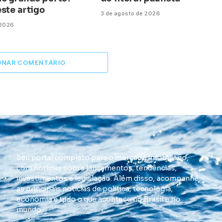
ste artigo
3 de agosto de 2026
 2026
ONAR COMENTÁRIO
Seu portal completo para o mercado imobiliário,
com notícias sobre lançamentos, tendências,
investimentos e legislação. Além disso, acompanhe
as principais notícias de política, tecnologia,
economia e tudo o que acontece no Brasil e no
mundo.