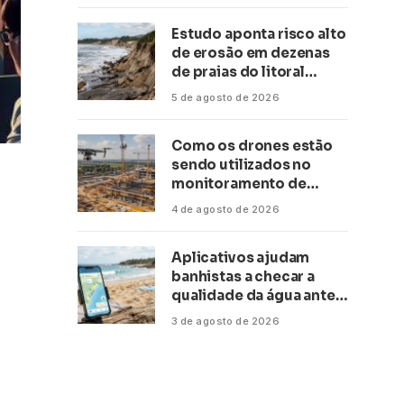
Estudo aponta risco alto
de erosão em dezenas
de praias do litoral
paulista
5 de agosto de 2026
Como os drones estão
sendo utilizados no
monitoramento de
obras de grande porte?
4 de agosto de 2026
Confira neste artigo
Aplicativos ajudam
banhistas a checar a
qualidade da água antes
de ir à praia
3 de agosto de 2026