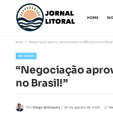
HOME
NO
Início
»
“Negociação aprova: venda Master ao BRB avança no Brasil!
NOTÍCIAS
“Negociação aprov
no Brasil!”
Por
Diego Velázquez
20 de agosto de 2025
Ne