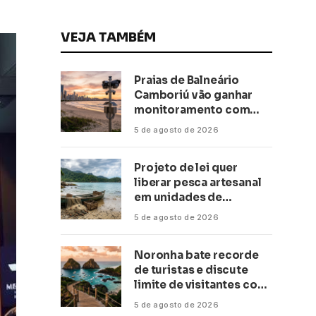
VEJA TAMBÉM
Praias de Balneário
Camboriú vão ganhar
monitoramento com
inteligência artificial
5 de agosto de 2026
Projeto de lei quer
liberar pesca artesanal
em unidades de
conservação
5 de agosto de 2026
Noronha bate recorde
de turistas e discute
limite de visitantes com
a Anac
5 de agosto de 2026