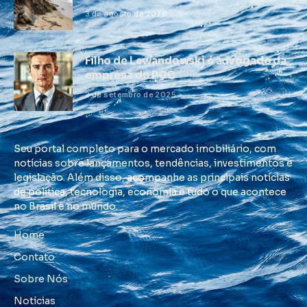
3 de agosto de 2026
Filho de Lewandowski é advogado da
empresa do PCC
2 de setembro de 2025
Seu portal completo para o mercado imobiliário, com
notícias sobre lançamentos, tendências, investimentos e
legislação. Além disso, acompanhe as principais notícias
de política, tecnologia, economia e tudo o que acontece
no Brasil e no mundo.
Home
Contato
Sobre Nós
Notícias