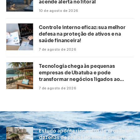
acende alerta no litoral
10 de agosto de 2026
Controle interno eficaz: sua melhor
defesa na proteção de ativos e na
saúde financeira!
7 de agosto de 2026
Tecnologia chega às pequenas
empresas de Ubatuba e pode
transformar negócios ligados ao
turismo no litoral
7 de agosto de 2026
Estudo aponta risco alto de erosão em
dezenas de praias do litoral paulista