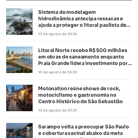
Sistema de modelagem
hidrodinâmica antecipa ressacas e
ajuda a proteger o litoral paulista de
inundações
10 de agosto de 2026
Litoral Norte recebe R$ 500 milhões
em obras de saneamento enquanto
Praia Grande lidera investimento por
habitante no país
10 de agosto de 2026
Motonation reúne shows de rock,
motociclismo e gastronomia no
Centro Histórico de São Sebastião
10 de agosto de 2026
Sarampo volta a preocupar São Paulo
e cobertura vacinal abaixo da meta