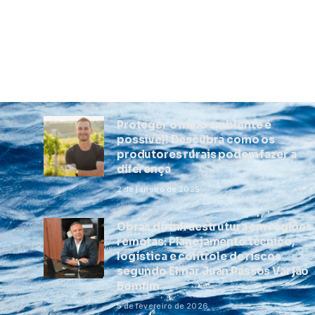
Proteger o meio ambiente é
possível! Descubra como os
produtores rurais podem fazer a
diferença
2 de janeiro de 2025
Obras de infraestrutura em regiões
remotas: Planejamento técnico,
logística e controle de riscos
segundo Elmar Juan Passos Varjão
Bomfim
5 de fevereiro de 2026