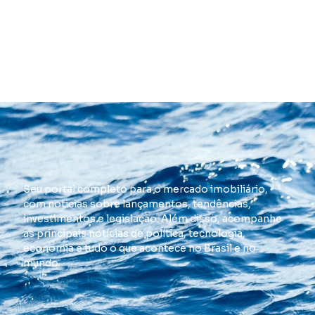
Seu portal completo para o mercado imobiliário,
com notícias sobre lançamentos, tendências,
investimentos e legislação. Além disso, acompanhe
as principais notícias de política, tecnologia,
economia e tudo o que acontece no Brasil e no
mundo.