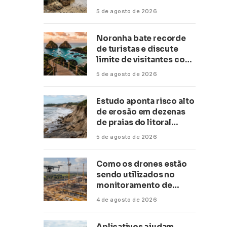
conservação
5 de agosto de 2026
Noronha bate recorde
de turistas e discute
limite de visitantes com
a Anac
5 de agosto de 2026
Estudo aponta risco alto
de erosão em dezenas
de praias do litoral
paulista
5 de agosto de 2026
Como os drones estão
sendo utilizados no
monitoramento de
obras de grande porte?
4 de agosto de 2026
Confira neste artigo
Aplicativos ajudam