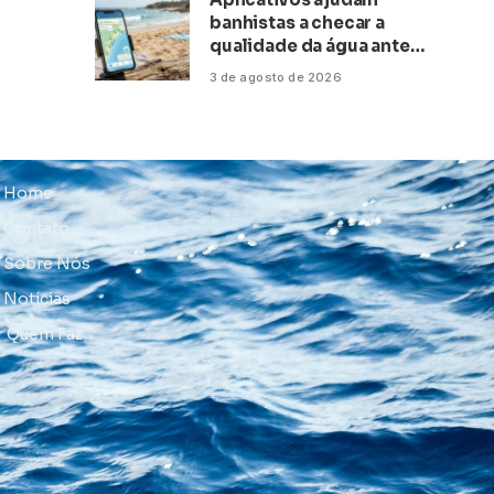
banhistas a checar a
qualidade da água antes
de ir à praia
3 de agosto de 2026
Home
Contato
Sobre Nós
Notícias
Quem Faz