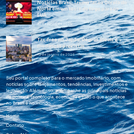
Notícias Brasil: Trump facea Coreia do
Norte em um teste de fogo para os
EUA
10 de junho de 2025
Tax-free no Japão: Regras atuais e
mudanças previstas
19 de janeiro de 2026
Seu portal completo para o mercado imobiliário, com
notícias sobre lançamentos, tendências, investimentos e
legislação. Além disso, acompanhe as principais notícias
de política, tecnologia, economia e tudo o que acontece
no Brasil e no mundo.
Home
Contato