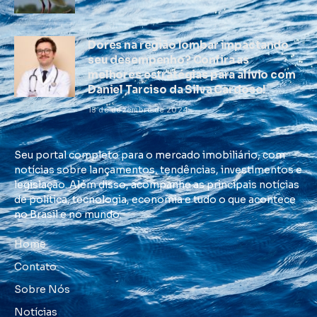
Dores na região lombar impactando
seu desempenho? Confira as
melhores estratégias para alívio com
Daniel Tarciso da Silva Cardoso!
13 de dezembro de 2024
Seu portal completo para o mercado imobiliário, com
notícias sobre lançamentos, tendências, investimentos e
legislação. Além disso, acompanhe as principais notícias
de política, tecnologia, economia e tudo o que acontece
no Brasil e no mundo.
Home
Contato
Sobre Nós
Notícias