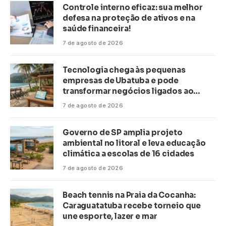
Controle interno eficaz: sua melhor
defesa na proteção de ativos e na
saúde financeira!
7 de agosto de 2026
Tecnologia chega às pequenas
empresas de Ubatuba e pode
transformar negócios ligados ao
turismo no litoral
7 de agosto de 2026
Governo de SP amplia projeto
ambiental no litoral e leva educação
climática a escolas de 16 cidades
7 de agosto de 2026
Beach tennis na Praia da Cocanha:
Caraguatatuba recebe torneio que
une esporte, lazer e mar