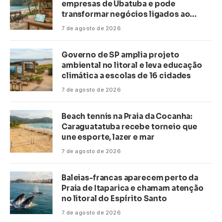
empresas de Ubatuba e pode
transformar negócios ligados ao
turismo no litoral
7 de agosto de 2026
Governo de SP amplia projeto
ambiental no litoral e leva educação
climática a escolas de 16 cidades
7 de agosto de 2026
Beach tennis na Praia da Cocanha:
Caraguatatuba recebe torneio que
une esporte, lazer e mar
7 de agosto de 2026
Baleias-francas aparecem perto da
Praia de Itaparica e chamam atenção
no litoral do Espírito Santo
7 de agosto de 2026