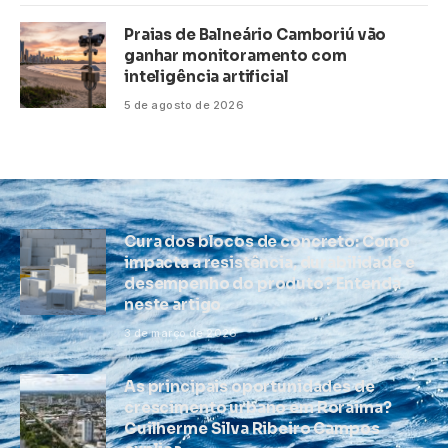
Praias de Balneário Camboriú vão
ganhar monitoramento com
inteligência artificial
5 de agosto de 2026
Cura dos blocos de concreto: Como
impacta a resistência, durabilidade e
desempenho do produto? Entenda
neste artigo
3 de março de 2026
As principais oportunidades de
crescimento urbano em Roraima?
Guilherme Silva Ribeiro Campos