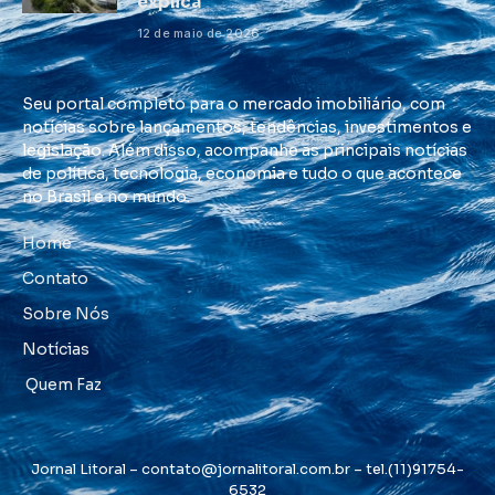
explica
12 de maio de 2026
Seu portal completo para o mercado imobiliário, com
notícias sobre lançamentos, tendências, investimentos e
legislação. Além disso, acompanhe as principais notícias
de política, tecnologia, economia e tudo o que acontece
no Brasil e no mundo.
Home
Contato
Sobre Nós
Notícias
Quem Faz
Jornal Litoral –
contato@jornalitoral.com.br
– tel.(11)91754-
6532