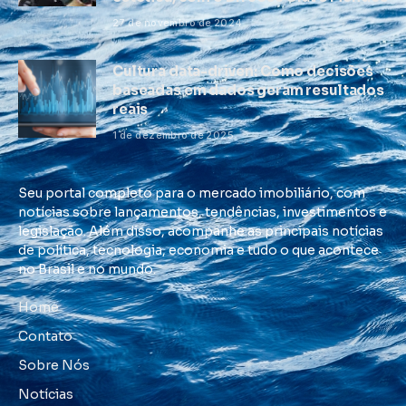
27 de novembro de 2024
Cultura data-driven: Como decisões
baseadas em dados geram resultados
reais
1 de dezembro de 2025
Seu portal completo para o mercado imobiliário, com
notícias sobre lançamentos, tendências, investimentos e
legislação. Além disso, acompanhe as principais notícias
de política, tecnologia, economia e tudo o que acontece
no Brasil e no mundo.
Home
Contato
Sobre Nós
Notícias