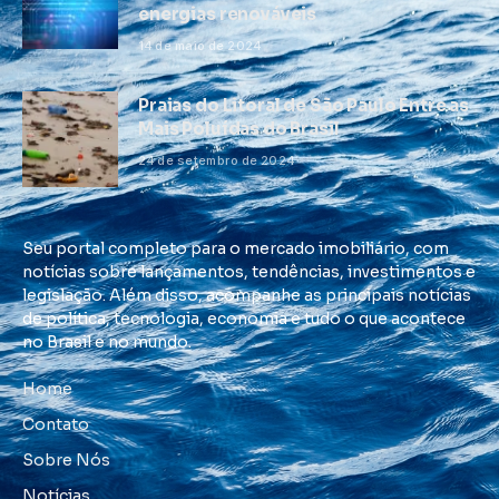
energias renováveis
14 de maio de 2024
Praias do Litoral de São Paulo Entre as
Mais Poluídas do Brasil
24 de setembro de 2024
Seu portal completo para o mercado imobiliário, com
notícias sobre lançamentos, tendências, investimentos e
legislação. Além disso, acompanhe as principais notícias
de política, tecnologia, economia e tudo o que acontece
no Brasil e no mundo.
Home
Contato
Sobre Nós
Notícias