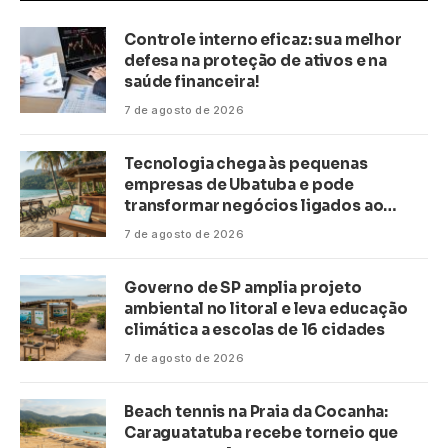
Controle interno eficaz: sua melhor
defesa na proteção de ativos e na
saúde financeira!
7 de agosto de 2026
Tecnologia chega às pequenas
empresas de Ubatuba e pode
transformar negócios ligados ao
turismo no litoral
7 de agosto de 2026
Governo de SP amplia projeto
ambiental no litoral e leva educação
climática a escolas de 16 cidades
7 de agosto de 2026
Beach tennis na Praia da Cocanha:
Caraguatatuba recebe torneio que