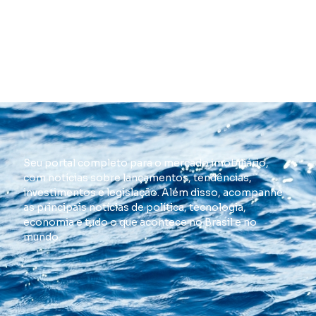
Seu portal completo para o mercado imobiliário,
com notícias sobre lançamentos, tendências,
investimentos e legislação. Além disso, acompanhe
as principais notícias de política, tecnologia,
economia e tudo o que acontece no Brasil e no
mundo.