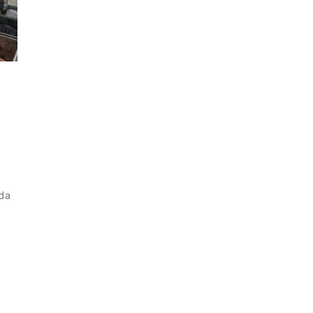
a
ida