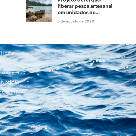
liberar pesca artesanal
em unidades de
conservação
5 de agosto de 2026
Home
Contato
Sobre Nós
Notícias
Quem Faz