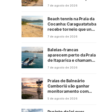
climática a escolas de 16
7 de agosto de 2026
cidades
Beach tennis na Praia da
Cocanha: Caraguatatuba
recebe torneio que une
esporte, lazer e mar
7 de agosto de 2026
Baleias-francas
aparecem perto da Praia
de Itaparica e chamam
atenção no litoral do
7 de agosto de 2026
Espírito Santo
Praias de Balneário
Camboriú vão ganhar
monitoramento com
inteligência artificial
5 de agosto de 2026
Projeto de lei quer