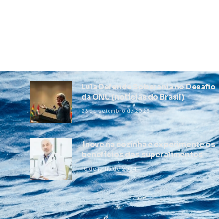
Lula Defende Soberania no Desafio
da ONU (notícias do Brasil)
23 de setembro de 2025
Inove na cozinha e experimente os
benefícios dos superalimentos
10 de julho de 2024