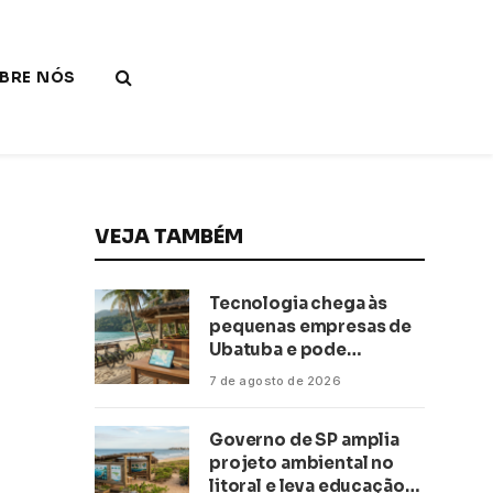
BRE NÓS
VEJA TAMBÉM
Tecnologia chega às
pequenas empresas de
Ubatuba e pode
transformar negócios
7 de agosto de 2026
ligados ao turismo no
litoral
Governo de SP amplia
projeto ambiental no
litoral e leva educação