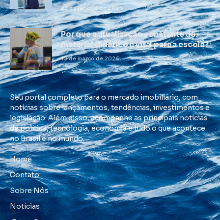
22 de janeiro de 2026
Por que a atualização constante do
material didático é vital para a escola?
10 de março de 2026
Seu portal completo para o mercado imobiliário, com
notícias sobre lançamentos, tendências, investimentos e
legislação. Além disso, acompanhe as principais notícias
de política, tecnologia, economia e tudo o que acontece
no Brasil e no mundo.
Home
Contato
Sobre Nós
Notícias