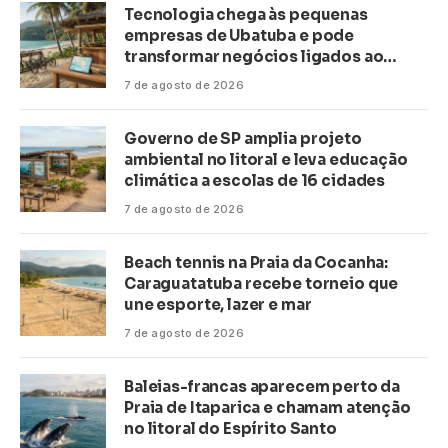
Tecnologia chega às pequenas
empresas de Ubatuba e pode
transformar negócios ligados ao
turismo no litoral
7 de agosto de 2026
Governo de SP amplia projeto
ambiental no litoral e leva educação
climática a escolas de 16 cidades
7 de agosto de 2026
Beach tennis na Praia da Cocanha:
Caraguatatuba recebe torneio que
une esporte, lazer e mar
7 de agosto de 2026
Baleias-francas aparecem perto da
Praia de Itaparica e chamam atenção
no litoral do Espírito Santo