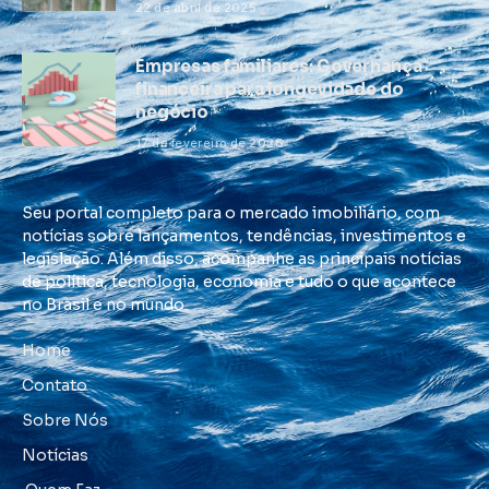
22 de abril de 2025
Empresas familiares: Governança
financeira para longevidade do
negócio
17 de fevereiro de 2026
Seu portal completo para o mercado imobiliário, com
notícias sobre lançamentos, tendências, investimentos e
legislação. Além disso, acompanhe as principais notícias
de política, tecnologia, economia e tudo o que acontece
no Brasil e no mundo.
Home
Contato
Sobre Nós
Notícias