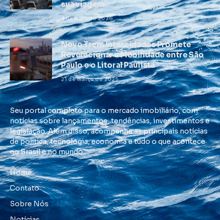
sua viagem
4 de maio de 2026
Novo Trem Intercidades Promete
Revolucionar a Mobilidade entre São
Paulo e o Litoral Paulista
21 de março de 2025
Seu portal completo para o mercado imobiliário, com
notícias sobre lançamentos, tendências, investimentos e
legislação. Além disso, acompanhe as principais notícias
de política, tecnologia, economia e tudo o que acontece
no Brasil e no mundo.
Home
Contato
Sobre Nós
Notícias