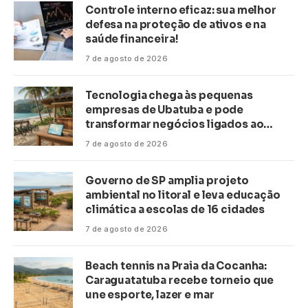
Controle interno eficaz: sua melhor
defesa na proteção de ativos e na
saúde financeira!
7 de agosto de 2026
Tecnologia chega às pequenas
empresas de Ubatuba e pode
transformar negócios ligados ao
turismo no litoral
7 de agosto de 2026
Governo de SP amplia projeto
ambiental no litoral e leva educação
climática a escolas de 16 cidades
7 de agosto de 2026
Beach tennis na Praia da Cocanha:
Caraguatatuba recebe torneio que
une esporte, lazer e mar