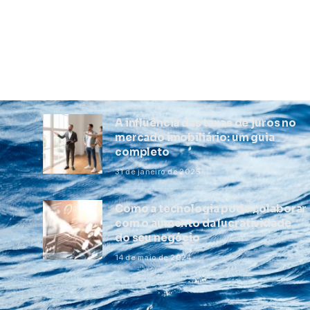
A influência das taxas de juros no
mercado imobiliário: um guia
completo
31 de janeiro de 2025
Como a tecnologia pode colaborar
com o aumento da lucratividade
do seu negócio
14 de maio de 2024