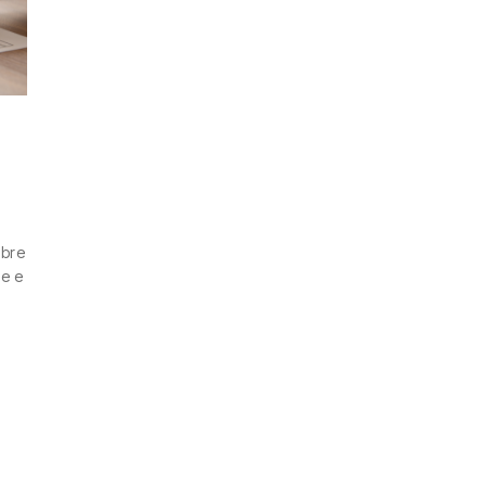
obre
de e