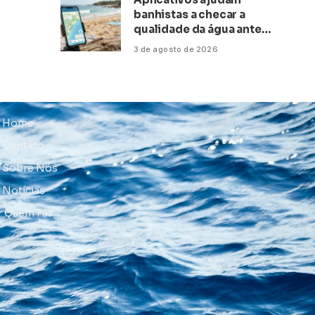
banhistas a checar a
qualidade da água antes
de ir à praia
3 de agosto de 2026
Home
Contato
Sobre Nós
Notícias
Quem Faz