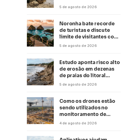
conservação
5 de agosto de 2026
Noronha bate recorde
de turistas e discute
limite de visitantes com
a Anac
5 de agosto de 2026
Estudo aponta risco alto
de erosão em dezenas
de praias do litoral
paulista
5 de agosto de 2026
Como os drones estão
sendo utilizados no
monitoramento de
obras de grande porte?
4 de agosto de 2026
Confira neste artigo
Aplicativos ajudam