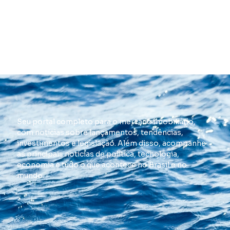
Seu portal completo para o mercado imobiliário,
com notícias sobre lançamentos, tendências,
investimentos e legislação. Além disso, acompanhe
as principais notícias de política, tecnologia,
economia e tudo o que acontece no Brasil e no
mundo.